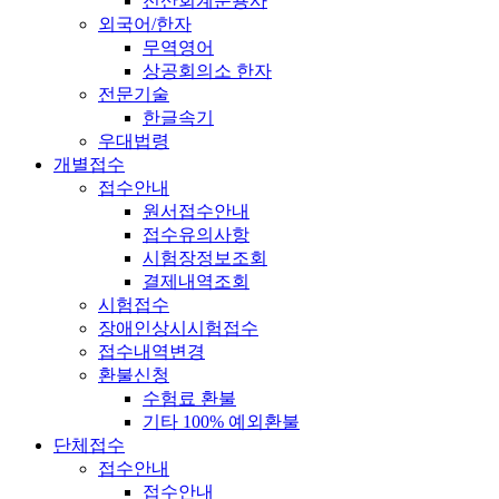
전산회계운용사
외국어/한자
무역영어
상공회의소 한자
전문기술
한글속기
우대법령
개별접수
접수안내
원서접수안내
접수유의사항
시험장정보조회
결제내역조회
시험접수
장애인상시시험접수
접수내역변경
환불신청
수험료 환불
기타 100% 예외환불
단체접수
접수안내
접수안내