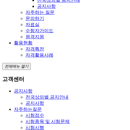
전국상의별 공지안내
공지사항
자주하는 질문
문의하기
자료실
수험자가이드
원격지원
활용현황
자격특전
자격활용사례
전체메뉴 열기
고객센터
공지사항
전국상의별 공지안내
공지사항
자주하는질문
시험접수
시험종목 및 시험문제
시험시행