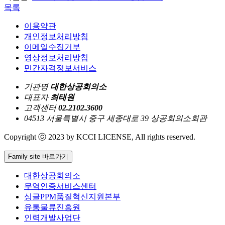
목록
이용약관
개인정보처리방침
이메일수집거부
영상정보처리방침
민간자격정보서비스
기관명
대한상공회의소
대표자
최태원
고객센터
02.2102.3600
04513 서울특별시 중구 세종대로 39 상공회의소회관
Copyright ⓒ 2023 by KCCI LICENSE, All rights reserved.
Family site 바로가기
대한상공회의소
무역인증서비스센터
싱글PPM품질혁신지원본부
유통물류진흥원
인력개발사업단