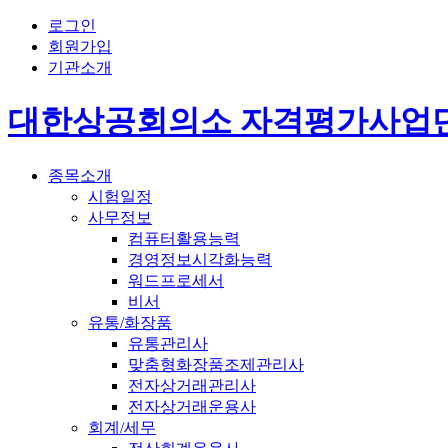
로그인
회원가입
기관소개
대한상공회의소 자격평가사업
종목소개
시험일정
사무정보
컴퓨터활용능력
경영정보시각화능력
워드프로세서
비서
유통/화장품
유통관리사
맞춤형화장품조제관리사
전자상거래관리사
전자상거래운용사
회계/세무