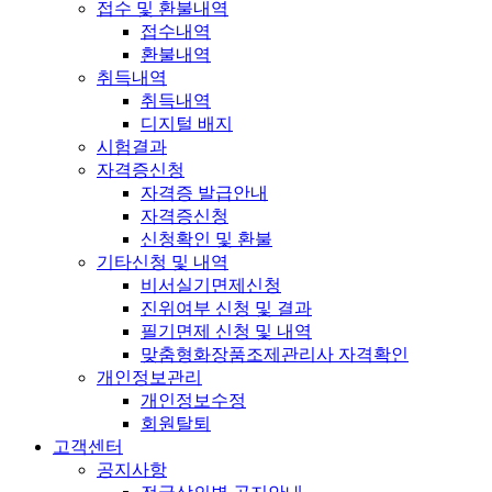
접수 및 환불내역
접수내역
환불내역
취득내역
취득내역
디지털 배지
시험결과
자격증신청
자격증 발급안내
자격증신청
신청확인 및 환불
기타신청 및 내역
비서실기면제신청
진위여부 신청 및 결과
필기면제 신청 및 내역
맞춤형화장품조제관리사 자격확인
개인정보관리
개인정보수정
회원탈퇴
고객센터
공지사항