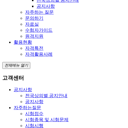
전국상의별 공지안내
공지사항
자주하는 질문
문의하기
자료실
수험자가이드
원격지원
활용현황
자격특전
자격활용사례
전체메뉴 열기
고객센터
공지사항
전국상의별 공지안내
공지사항
자주하는질문
시험접수
시험종목 및 시험문제
시험시행