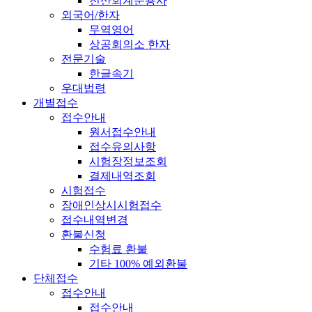
전산회계운용사
외국어/한자
무역영어
상공회의소 한자
전문기술
한글속기
우대법령
개별접수
접수안내
원서접수안내
접수유의사항
시험장정보조회
결제내역조회
시험접수
장애인상시시험접수
접수내역변경
환불신청
수험료 환불
기타 100% 예외환불
단체접수
접수안내
접수안내