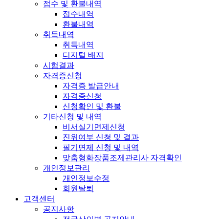
접수 및 환불내역
접수내역
환불내역
취득내역
취득내역
디지털 배지
시험결과
자격증신청
자격증 발급안내
자격증신청
신청확인 및 환불
기타신청 및 내역
비서실기면제신청
진위여부 신청 및 결과
필기면제 신청 및 내역
맞춤형화장품조제관리사 자격확인
개인정보관리
개인정보수정
회원탈퇴
고객센터
공지사항