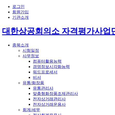
로그인
회원가입
기관소개
대한상공회의소 자격평가사업
종목소개
시험일정
사무정보
컴퓨터활용능력
경영정보시각화능력
워드프로세서
비서
유통/화장품
유통관리사
맞춤형화장품조제관리사
전자상거래관리사
전자상거래운용사
회계/세무