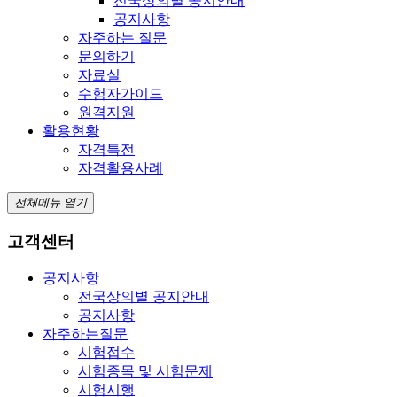
전국상의별 공지안내
공지사항
자주하는 질문
문의하기
자료실
수험자가이드
원격지원
활용현황
자격특전
자격활용사례
전체메뉴 열기
고객센터
공지사항
전국상의별 공지안내
공지사항
자주하는질문
시험접수
시험종목 및 시험문제
시험시행