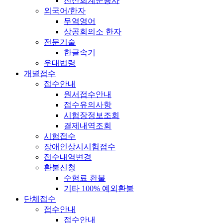
전산회계운용사
외국어/한자
무역영어
상공회의소 한자
전문기술
한글속기
우대법령
개별접수
접수안내
원서접수안내
접수유의사항
시험장정보조회
결제내역조회
시험접수
장애인상시시험접수
접수내역변경
환불신청
수험료 환불
기타 100% 예외환불
단체접수
접수안내
접수안내