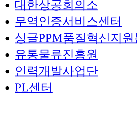
대한상공회의소
무역인증서비스센터
싱글PPM품질혁신지원
유통물류진흥원
인력개발사업단
PL센터