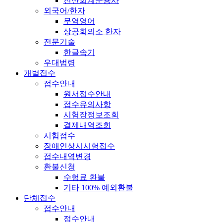
전산회계운용사
외국어/한자
무역영어
상공회의소 한자
전문기술
한글속기
우대법령
개별접수
접수안내
원서접수안내
접수유의사항
시험장정보조회
결제내역조회
시험접수
장애인상시시험접수
접수내역변경
환불신청
수험료 환불
기타 100% 예외환불
단체접수
접수안내
접수안내