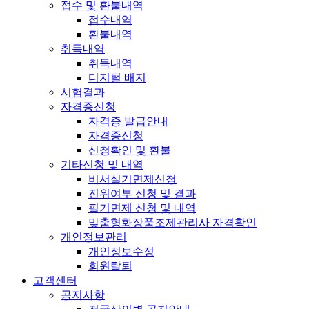
접수 및 환불내역
접수내역
환불내역
취득내역
취득내역
디지털 배지
시험결과
자격증신청
자격증 발급안내
자격증신청
신청확인 및 환불
기타신청 및 내역
비서실기면제신청
진위여부 신청 및 결과
필기면제 신청 및 내역
맞춤형화장품조제관리사 자격확인
개인정보관리
개인정보수정
회원탈퇴
고객센터
공지사항