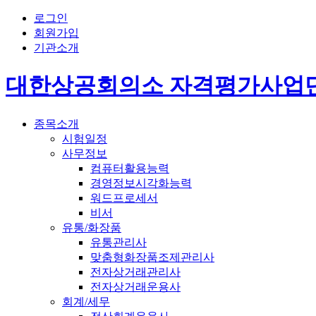
로그인
회원가입
기관소개
대한상공회의소 자격평가사업
종목소개
시험일정
사무정보
컴퓨터활용능력
경영정보시각화능력
워드프로세서
비서
유통/화장품
유통관리사
맞춤형화장품조제관리사
전자상거래관리사
전자상거래운용사
회계/세무