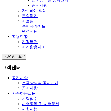
전국상의별 공지안내
공지사항
자주하는 질문
문의하기
자료실
수험자가이드
원격지원
활용현황
자격특전
자격활용사례
전체메뉴 열기
고객센터
공지사항
전국상의별 공지안내
공지사항
자주하는질문
시험접수
시험종목 및 시험문제
시험시행