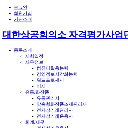
로그인
회원가입
기관소개
대한상공회의소 자격평가사업
종목소개
시험일정
사무정보
컴퓨터활용능력
경영정보시각화능력
워드프로세서
비서
유통/화장품
유통관리사
맞춤형화장품조제관리사
전자상거래관리사
전자상거래운용사
회계/세무