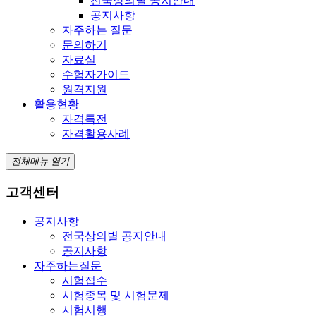
전국상의별 공지안내
공지사항
자주하는 질문
문의하기
자료실
수험자가이드
원격지원
활용현황
자격특전
자격활용사례
전체메뉴 열기
고객센터
공지사항
전국상의별 공지안내
공지사항
자주하는질문
시험접수
시험종목 및 시험문제
시험시행