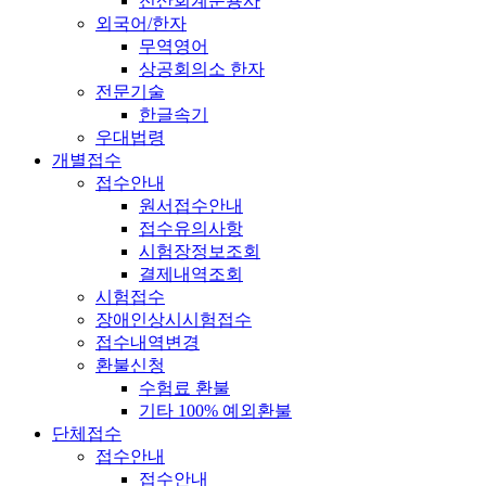
전산회계운용사
외국어/한자
무역영어
상공회의소 한자
전문기술
한글속기
우대법령
개별접수
접수안내
원서접수안내
접수유의사항
시험장정보조회
결제내역조회
시험접수
장애인상시시험접수
접수내역변경
환불신청
수험료 환불
기타 100% 예외환불
단체접수
접수안내
접수안내