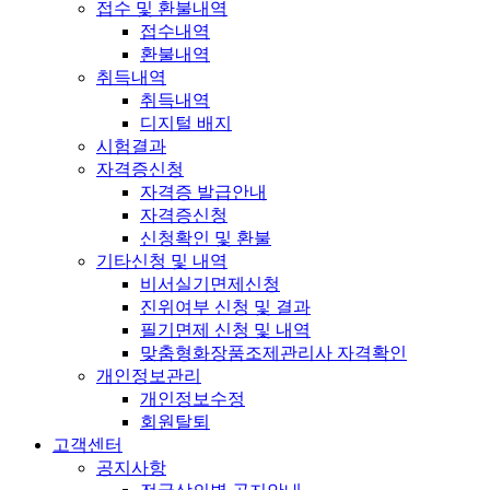
접수 및 환불내역
접수내역
환불내역
취득내역
취득내역
디지털 배지
시험결과
자격증신청
자격증 발급안내
자격증신청
신청확인 및 환불
기타신청 및 내역
비서실기면제신청
진위여부 신청 및 결과
필기면제 신청 및 내역
맞춤형화장품조제관리사 자격확인
개인정보관리
개인정보수정
회원탈퇴
고객센터
공지사항