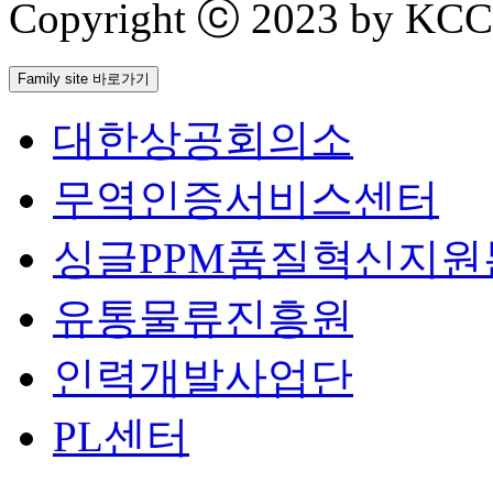
Copyright ⓒ 2023 by KCCI 
Family site 바로가기
대한상공회의소
무역인증서비스센터
싱글PPM품질혁신지원
유통물류진흥원
인력개발사업단
PL센터