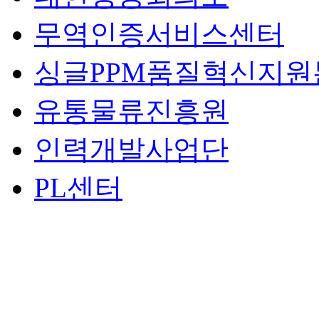
무역인증서비스센터
싱글PPM품질혁신지원
유통물류진흥원
인력개발사업단
PL센터