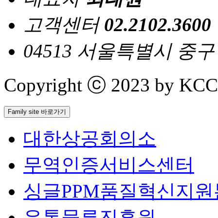
고객센터
02.2102.3600
04513 서울특별시 중
Copyright ⓒ 2023 by KCCI 
Family site 바로가기
대한상공회의소
무역인증서비스센터
싱글PPM품질혁신지원
유통물류진흥원