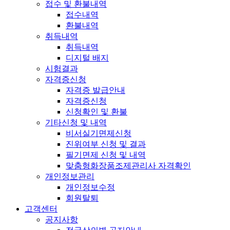
접수 및 환불내역
접수내역
환불내역
취득내역
취득내역
디지털 배지
시험결과
자격증신청
자격증 발급안내
자격증신청
신청확인 및 환불
기타신청 및 내역
비서실기면제신청
진위여부 신청 및 결과
필기면제 신청 및 내역
맞춤형화장품조제관리사 자격확인
개인정보관리
개인정보수정
회원탈퇴
고객센터
공지사항