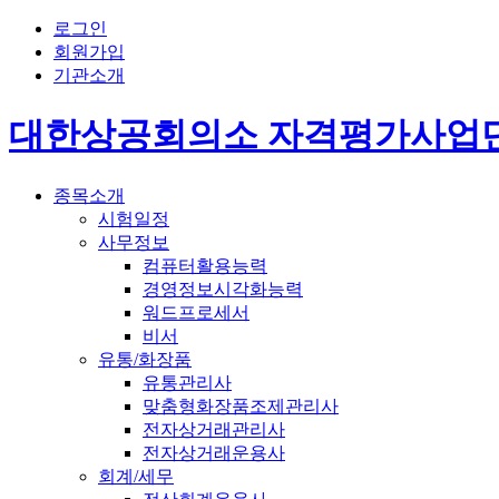
로그인
회원가입
기관소개
대한상공회의소 자격평가사업
종목소개
시험일정
사무정보
컴퓨터활용능력
경영정보시각화능력
워드프로세서
비서
유통/화장품
유통관리사
맞춤형화장품조제관리사
전자상거래관리사
전자상거래운용사
회계/세무