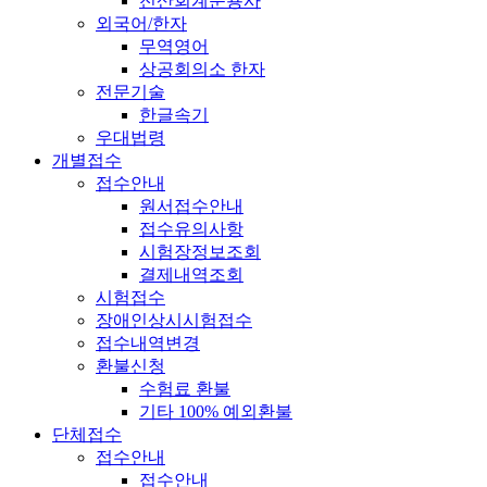
전산회계운용사
외국어/한자
무역영어
상공회의소 한자
전문기술
한글속기
우대법령
개별접수
접수안내
원서접수안내
접수유의사항
시험장정보조회
결제내역조회
시험접수
장애인상시시험접수
접수내역변경
환불신청
수험료 환불
기타 100% 예외환불
단체접수
접수안내
접수안내