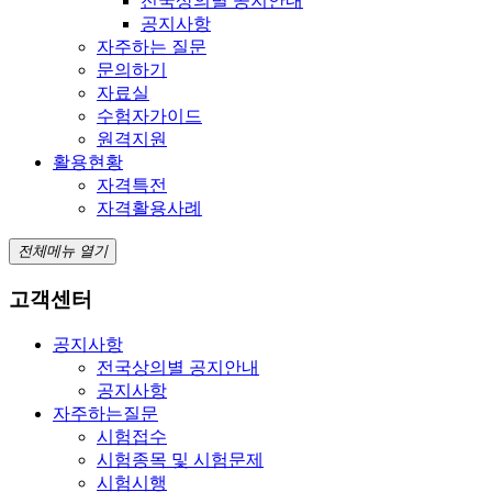
전국상의별 공지안내
공지사항
자주하는 질문
문의하기
자료실
수험자가이드
원격지원
활용현황
자격특전
자격활용사례
전체메뉴 열기
고객센터
공지사항
전국상의별 공지안내
공지사항
자주하는질문
시험접수
시험종목 및 시험문제
시험시행