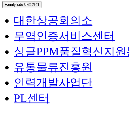
Family site 바로가기
대한상공회의소
무역인증서비스센터
싱글PPM품질혁신지원
유통물류진흥원
인력개발사업단
PL센터