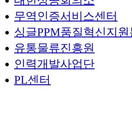
대한상공회의소
무역인증서비스센터
싱글PPM품질혁신지원
유통물류진흥원
인력개발사업단
PL센터