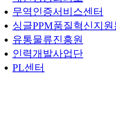
무역인증서비스센터
싱글PPM품질혁신지원
유통물류진흥원
인력개발사업단
PL센터