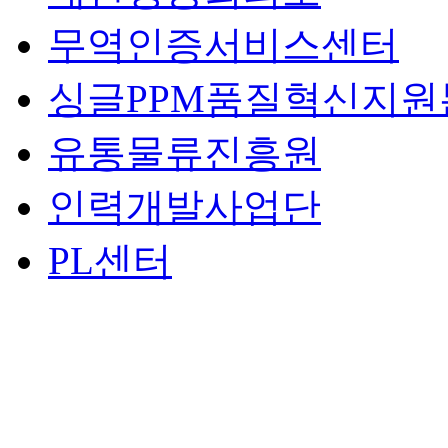
무역인증서비스센터
싱글PPM품질혁신지원
유통물류진흥원
인력개발사업단
PL센터