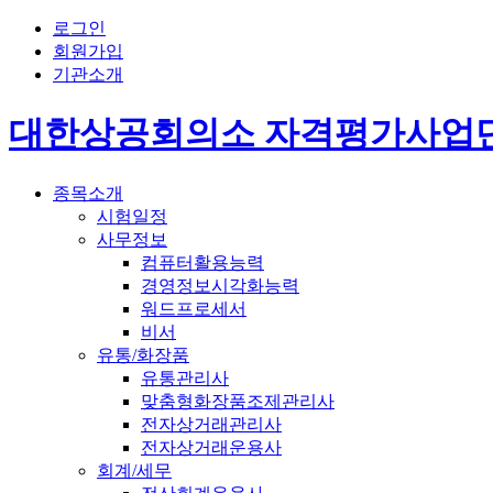
로그인
회원가입
기관소개
대한상공회의소 자격평가사업
종목소개
시험일정
사무정보
컴퓨터활용능력
경영정보시각화능력
워드프로세서
비서
유통/화장품
유통관리사
맞춤형화장품조제관리사
전자상거래관리사
전자상거래운용사
회계/세무