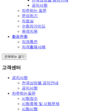
전국상의별 공지안내
공지사항
자주하는 질문
문의하기
자료실
수험자가이드
원격지원
활용현황
자격특전
자격활용사례
전체메뉴 열기
고객센터
공지사항
전국상의별 공지안내
공지사항
자주하는질문
시험접수
시험종목 및 시험문제
시험시행