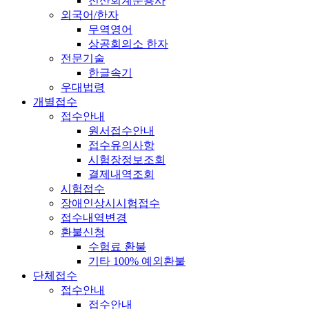
전산회계운용사
외국어/한자
무역영어
상공회의소 한자
전문기술
한글속기
우대법령
개별접수
접수안내
원서접수안내
접수유의사항
시험장정보조회
결제내역조회
시험접수
장애인상시시험접수
접수내역변경
환불신청
수험료 환불
기타 100% 예외환불
단체접수
접수안내
접수안내