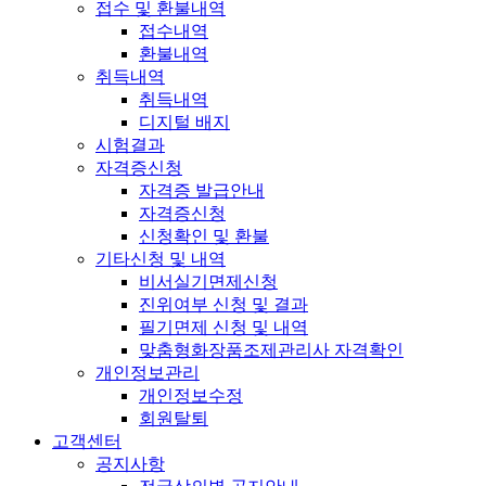
접수 및 환불내역
접수내역
환불내역
취득내역
취득내역
디지털 배지
시험결과
자격증신청
자격증 발급안내
자격증신청
신청확인 및 환불
기타신청 및 내역
비서실기면제신청
진위여부 신청 및 결과
필기면제 신청 및 내역
맞춤형화장품조제관리사 자격확인
개인정보관리
개인정보수정
회원탈퇴
고객센터
공지사항