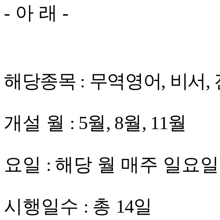
-
아 래
-
해당종목
:
무역영어
,
비서,
개설 월
: 5
월
, 8
월
, 11
월
요일
:
해당 월 매주 일요일
시행일수
:
총
14
일