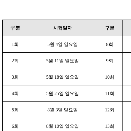
구분
시험일자
구분
1
회
5
월
4
일 일요일
8
회
2
회
5
월
11
일
일요일
9
회
3
회
5
월
18
일
일요일
10
회
4
회
5
월
25
일
일요일
11
회
5
회
8
월
3
일 일요일
12
회
6
회
8
월
10
일
일요일
13
회