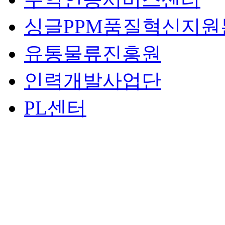
싱글PPM품질혁신지원
유통물류진흥원
인력개발사업단
PL센터