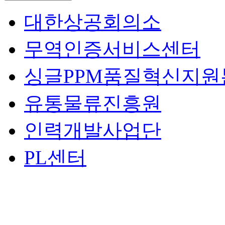
대한상공회의소
무역인증서비스센터
싱글PPM품질혁신지원
유통물류진흥원
인력개발사업단
PL센터