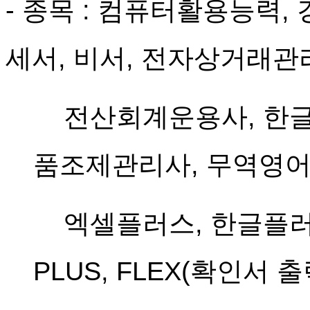
- 종목 :
컴퓨터활용능력, 
세서
,
비서, 전자상거래관
전산회계운용사,
한글
품조제관리사,
무역영어
엑셀플러스, 한글플러
PLUS
,
FLEX(확인서 