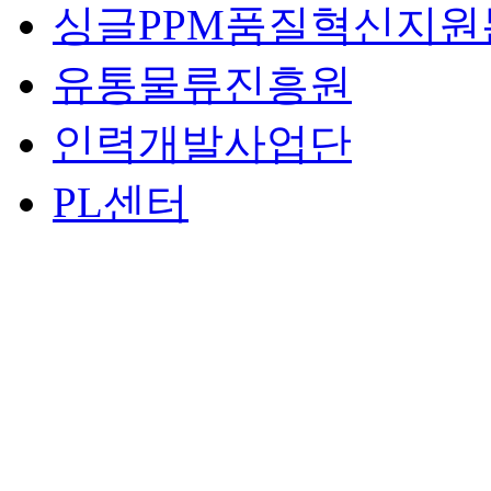
싱글PPM품질혁신지원
유통물류진흥원
인력개발사업단
PL센터