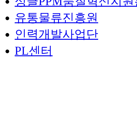
싱글PPM품질혁신지원
유통물류진흥원
인력개발사업단
PL센터