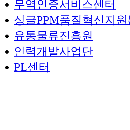
무역인증서비스센터
싱글PPM품질혁신지원
유통물류진흥원
인력개발사업단
PL센터