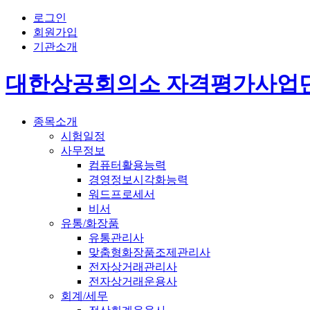
로그인
회원가입
기관소개
대한상공회의소 자격평가사업
종목소개
시험일정
사무정보
컴퓨터활용능력
경영정보시각화능력
워드프로세서
비서
유통/화장품
유통관리사
맞춤형화장품조제관리사
전자상거래관리사
전자상거래운용사
회계/세무