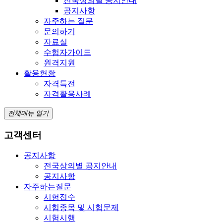
전국상의별 공지안내
공지사항
자주하는 질문
문의하기
자료실
수험자가이드
원격지원
활용현황
자격특전
자격활용사례
전체메뉴 열기
고객센터
공지사항
전국상의별 공지안내
공지사항
자주하는질문
시험접수
시험종목 및 시험문제
시험시행