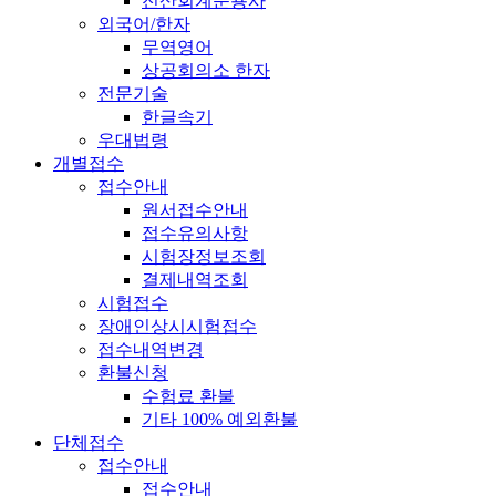
전산회계운용사
외국어/한자
무역영어
상공회의소 한자
전문기술
한글속기
우대법령
개별접수
접수안내
원서접수안내
접수유의사항
시험장정보조회
결제내역조회
시험접수
장애인상시시험접수
접수내역변경
환불신청
수험료 환불
기타 100% 예외환불
단체접수
접수안내
접수안내