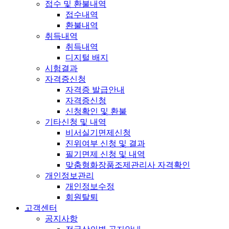
접수 및 환불내역
접수내역
환불내역
취득내역
취득내역
디지털 배지
시험결과
자격증신청
자격증 발급안내
자격증신청
신청확인 및 환불
기타신청 및 내역
비서실기면제신청
진위여부 신청 및 결과
필기면제 신청 및 내역
맞춤형화장품조제관리사 자격확인
개인정보관리
개인정보수정
회원탈퇴
고객센터
공지사항