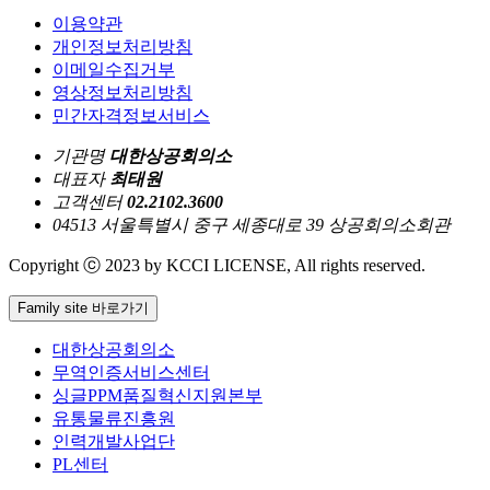
이용약관
개인정보처리방침
이메일수집거부
영상정보처리방침
민간자격정보서비스
기관명
대한상공회의소
대표자
최태원
고객센터
02.2102.3600
04513 서울특별시 중구 세종대로 39 상공회의소회관
Copyright ⓒ 2023 by KCCI LICENSE, All rights reserved.
Family site 바로가기
대한상공회의소
무역인증서비스센터
싱글PPM품질혁신지원본부
유통물류진흥원
인력개발사업단
PL센터