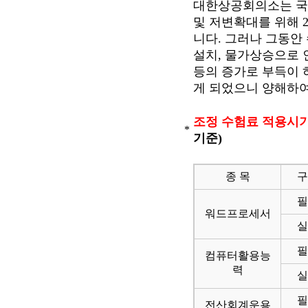
대한상공회의소는 국
및 저변확대를 위해 
니다. 그러나 그동안
설치, 물가상승으로 
등의 증가로 부득이 
게 되었으니 양해하여
조정 수험료 적용시기
*
기준)
종 목
구
필
워드프로세서
실
필
컴퓨터활용능
력
실
필
전산회계운용