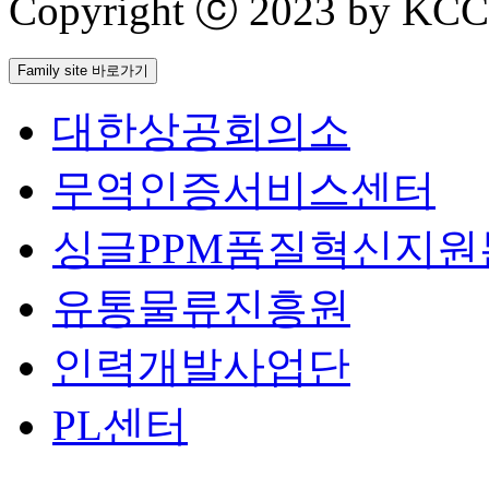
Copyright ⓒ 2023 by KCCI 
Family site 바로가기
대한상공회의소
무역인증서비스센터
싱글PPM품질혁신지원
유통물류진흥원
인력개발사업단
PL센터