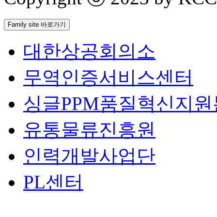
Family site 바로가기
대한상공회의소
무역인증서비스센터
싱글PPM품질혁신지원
유통물류진흥원
인력개발사업단
PL센터