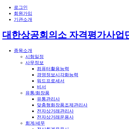
로그인
회원가입
기관소개
대한상공회의소 자격평가사업
종목소개
시험일정
사무정보
컴퓨터활용능력
경영정보시각화능력
워드프로세서
비서
유통/화장품
유통관리사
맞춤형화장품조제관리사
전자상거래관리사
전자상거래운용사
회계/세무