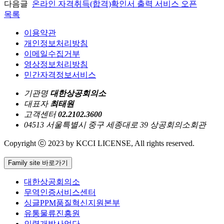
다음글
온라인 자격취득(합격)확인서 출력 서비스 오픈
목록
이용약관
개인정보처리방침
이메일수집거부
영상정보처리방침
민간자격정보서비스
기관명
대한상공회의소
대표자
최태원
고객센터
02.2102.3600
04513 서울특별시 중구 세종대로 39 상공회의소회관
Copyright ⓒ 2023 by KCCI LICENSE, All rights reserved.
Family site 바로가기
대한상공회의소
무역인증서비스센터
싱글PPM품질혁신지원본부
유통물류진흥원
인력개발사업단