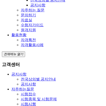
전국상의별 공지안내
공지사항
자주하는 질문
문의하기
자료실
수험자가이드
원격지원
활용현황
자격특전
자격활용사례
전체메뉴 열기
고객센터
공지사항
전국상의별 공지안내
공지사항
자주하는질문
시험접수
시험종목 및 시험문제
시험시행