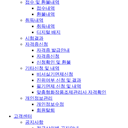
접수 및 환불내역
접수내역
환불내역
취득내역
취득내역
디지털 배지
시험결과
자격증신청
자격증 발급안내
자격증신청
신청확인 및 환불
기타신청 및 내역
비서실기면제신청
진위여부 신청 및 결과
필기면제 신청 및 내역
맞춤형화장품조제관리사 자격확인
개인정보관리
개인정보수정
회원탈퇴
고객센터
공지사항