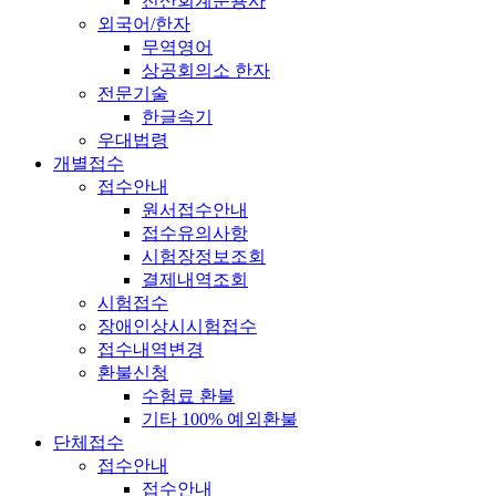
전산회계운용사
외국어/한자
무역영어
상공회의소 한자
전문기술
한글속기
우대법령
개별접수
접수안내
원서접수안내
접수유의사항
시험장정보조회
결제내역조회
시험접수
장애인상시시험접수
접수내역변경
환불신청
수험료 환불
기타 100% 예외환불
단체접수
접수안내
접수안내