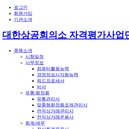
로그인
회원가입
기관소개
대한상공회의소 자격평가사업
종목소개
시험일정
사무정보
컴퓨터활용능력
경영정보시각화능력
워드프로세서
비서
유통/화장품
유통관리사
맞춤형화장품조제관리사
전자상거래관리사
전자상거래운용사
회계/세무