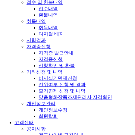
접수 및 환불내역
접수내역
환불내역
취득내역
취득내역
디지털 배지
시험결과
자격증신청
자격증 발급안내
자격증신청
신청확인 및 환불
기타신청 및 내역
비서실기면제신청
진위여부 신청 및 결과
필기면제 신청 및 내역
맞춤형화장품조제관리사 자격확인
개인정보관리
개인정보수정
회원탈퇴
고객센터
공지사항