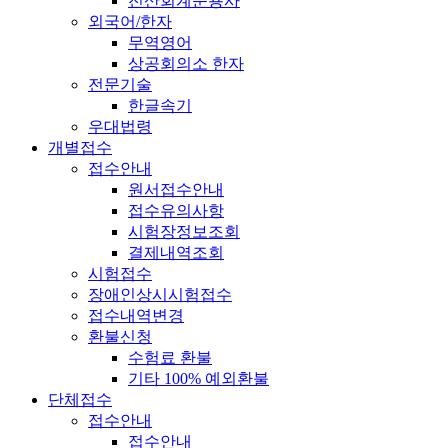
전산회계운용사
외국어/한자
무역영어
상공회의소 한자
전문기술
한글속기
우대법령
개별접수
접수안내
원서접수안내
접수유의사항
시험장정보조회
결제내역조회
시험접수
장애인상시시험접수
접수내역변경
환불신청
수험료 환불
기타 100% 예외환불
단체접수
접수안내
접수안내