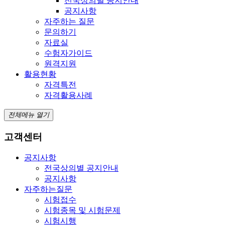
전국상의별 공지안내
공지사항
자주하는 질문
문의하기
자료실
수험자가이드
원격지원
활용현황
자격특전
자격활용사례
전체메뉴 열기
고객센터
공지사항
전국상의별 공지안내
공지사항
자주하는질문
시험접수
시험종목 및 시험문제
시험시행