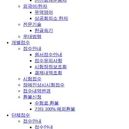
전산회계운용사
외국어/한자
무역영어
상공회의소 한자
전문기술
한글속기
우대법령
개별접수
접수안내
원서접수안내
접수유의사항
시험장정보조회
결제내역조회
시험접수
장애인상시시험접수
접수내역변경
환불신청
수험료 환불
기타 100% 예외환불
단체접수
접수안내
접수안내