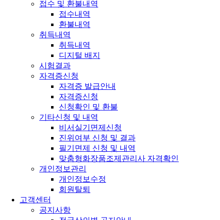
접수 및 환불내역
접수내역
환불내역
취득내역
취득내역
디지털 배지
시험결과
자격증신청
자격증 발급안내
자격증신청
신청확인 및 환불
기타신청 및 내역
비서실기면제신청
진위여부 신청 및 결과
필기면제 신청 및 내역
맞춤형화장품조제관리사 자격확인
개인정보관리
개인정보수정
회원탈퇴
고객센터
공지사항