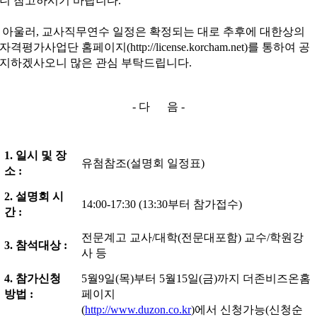
니 참고하시기 바랍니다.
아울러, 교사직무연수 일정은 확정되는 대로 추후에 대한상의
자격평가사업단 홈페이지(http://license.korcham.net)를 통하여 공
지하겠사오니 많은 관심 부탁드립니다.
- 다 음 -
1. 일시 및 장
유첨참조(설명회 일정표)
소 :
2. 설명회 시
14:00-17:30 (13:30부터 참가접수)
간 :
전문계고 교사/대학(전문대포함) 교수/학원강
3. 참석대상 :
사 등
4. 참가신청
5월9일(목)부터 5월15일(금)까지 더존비즈온홈
방법 :
페이지
(
http://www.duzon.co.kr
)에서 신청가능(신청순