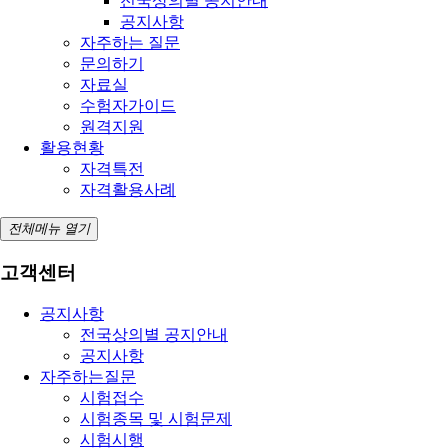
전국상의별 공지안내
공지사항
자주하는 질문
문의하기
자료실
수험자가이드
원격지원
활용현황
자격특전
자격활용사례
전체메뉴 열기
고객센터
공지사항
전국상의별 공지안내
공지사항
자주하는질문
시험접수
시험종목 및 시험문제
시험시행