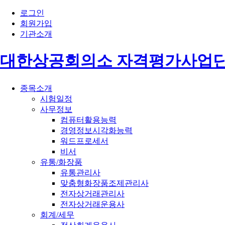
로그인
회원가입
기관소개
대한상공회의소 자격평가사업
종목소개
시험일정
사무정보
컴퓨터활용능력
경영정보시각화능력
워드프로세서
비서
유통/화장품
유통관리사
맞춤형화장품조제관리사
전자상거래관리사
전자상거래운용사
회계/세무