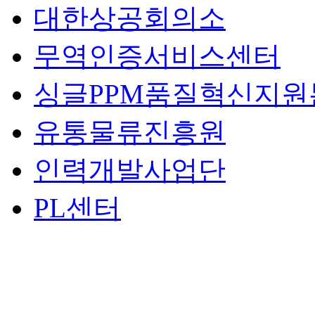
대한상공회의소
무역인증서비스센터
싱글PPM품질혁신지원
유통물류진흥원
인력개발사업단
PL센터