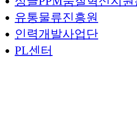
싱글PPM품질혁신지원
유통물류진흥원
인력개발사업단
PL센터