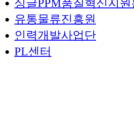
싱글PPM품질혁신지원
유통물류진흥원
인력개발사업단
PL센터