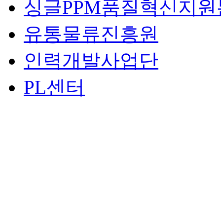
싱글PPM품질혁신지원
유통물류진흥원
인력개발사업단
PL센터