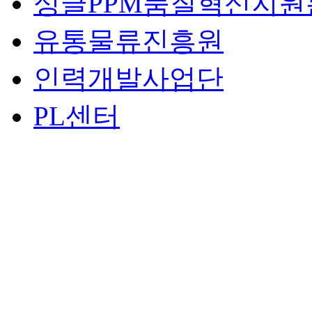
싱글PPM품질혁신지원
유통물류진흥원
인력개발사업단
PL센터