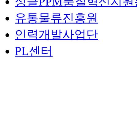
싱글PPM품질혁신지원
유통물류진흥원
인력개발사업단
PL센터