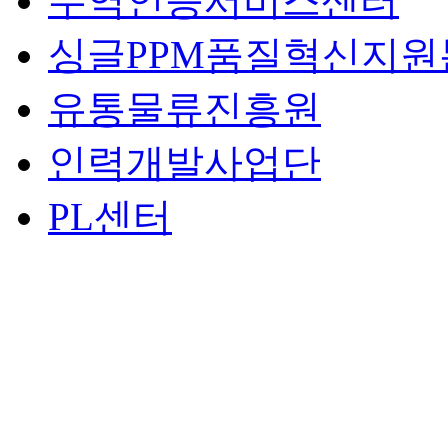
무역인증서비스센터
싱글PPM품질혁신지원
유통물류진흥원
인력개발사업단
PL센터