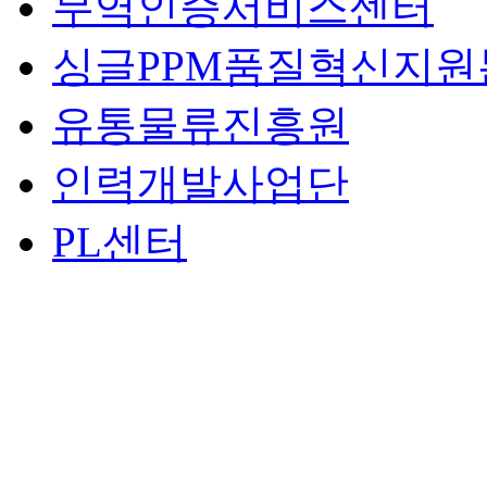
무역인증서비스센터
싱글PPM품질혁신지원
유통물류진흥원
인력개발사업단
PL센터