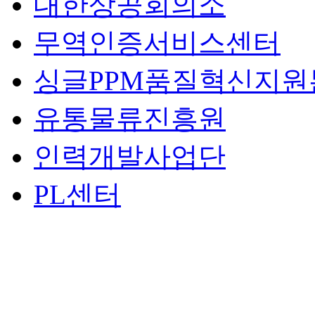
대한상공회의소
무역인증서비스센터
싱글PPM품질혁신지원
유통물류진흥원
인력개발사업단
PL센터