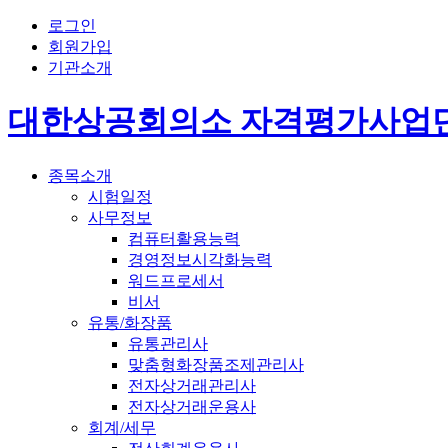
로그인
회원가입
기관소개
대한상공회의소 자격평가사업
종목소개
시험일정
사무정보
컴퓨터활용능력
경영정보시각화능력
워드프로세서
비서
유통/화장품
유통관리사
맞춤형화장품조제관리사
전자상거래관리사
전자상거래운용사
회계/세무