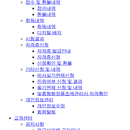
접수 및 환불내역
접수내역
환불내역
취득내역
취득내역
디지털 배지
시험결과
자격증신청
자격증 발급안내
자격증신청
신청확인 및 환불
기타신청 및 내역
비서실기면제신청
진위여부 신청 및 결과
필기면제 신청 및 내역
맞춤형화장품조제관리사 자격확인
개인정보관리
개인정보수정
회원탈퇴
고객센터
공지사항