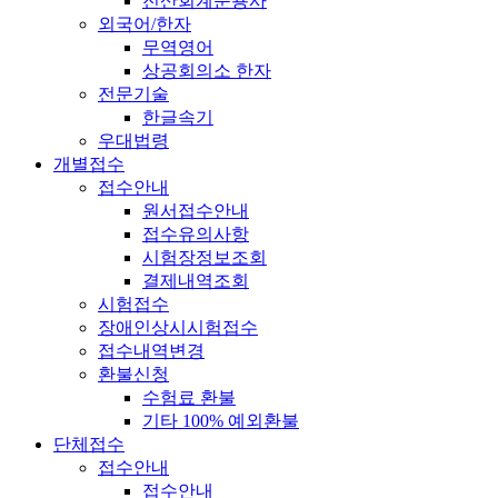
전산회계운용사
외국어/한자
무역영어
상공회의소 한자
전문기술
한글속기
우대법령
개별접수
접수안내
원서접수안내
접수유의사항
시험장정보조회
결제내역조회
시험접수
장애인상시시험접수
접수내역변경
환불신청
수험료 환불
기타 100% 예외환불
단체접수
접수안내
접수안내