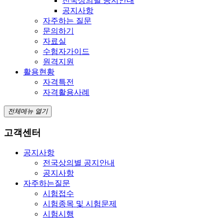
전국상의별 공지안내
공지사항
자주하는 질문
문의하기
자료실
수험자가이드
원격지원
활용현황
자격특전
자격활용사례
전체메뉴 열기
고객센터
공지사항
전국상의별 공지안내
공지사항
자주하는질문
시험접수
시험종목 및 시험문제
시험시행