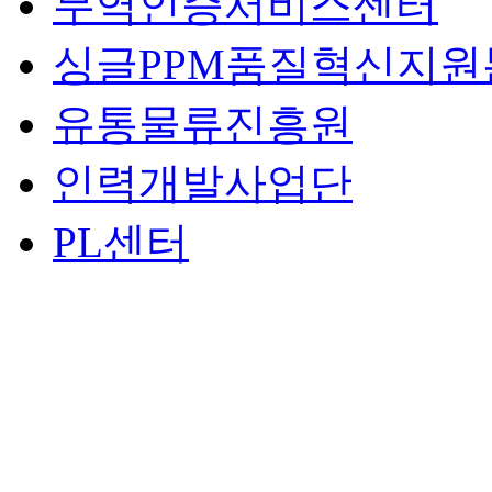
무역인증서비스센터
싱글PPM품질혁신지원
유통물류진흥원
인력개발사업단
PL센터