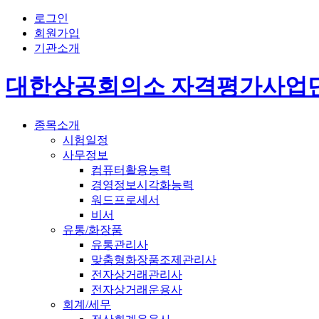
로그인
회원가입
기관소개
대한상공회의소 자격평가사업
종목소개
시험일정
사무정보
컴퓨터활용능력
경영정보시각화능력
워드프로세서
비서
유통/화장품
유통관리사
맞춤형화장품조제관리사
전자상거래관리사
전자상거래운용사
회계/세무