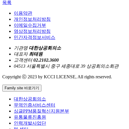
목록
이용약관
개인정보처리방침
이메일수집거부
영상정보처리방침
민간자격정보서비스
기관명
대한상공회의소
대표자
최태원
고객센터
02.2102.3600
04513 서울특별시 중구 세종대로 39 상공회의소회관
Copyright ⓒ 2023 by KCCI LICENSE, All rights reserved.
Family site 바로가기
대한상공회의소
무역인증서비스센터
싱글PPM품질혁신지원본부
유통물류진흥원
인력개발사업단