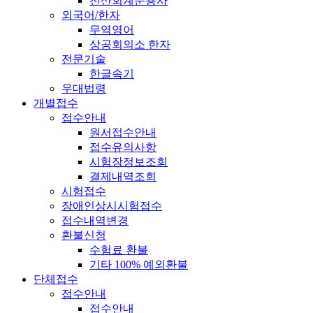
전산회계운용사
외국어/한자
무역영어
상공회의소 한자
전문기술
한글속기
우대법령
개별접수
접수안내
원서접수안내
접수유의사항
시험장정보조회
결제내역조회
시험접수
장애인상시시험접수
접수내역변경
환불신청
수험료 환불
기타 100% 예외환불
단체접수
접수안내
접수안내