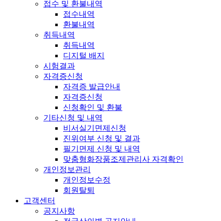
접수 및 환불내역
접수내역
환불내역
취득내역
취득내역
디지털 배지
시험결과
자격증신청
자격증 발급안내
자격증신청
신청확인 및 환불
기타신청 및 내역
비서실기면제신청
진위여부 신청 및 결과
필기면제 신청 및 내역
맞춤형화장품조제관리사 자격확인
개인정보관리
개인정보수정
회원탈퇴
고객센터
공지사항