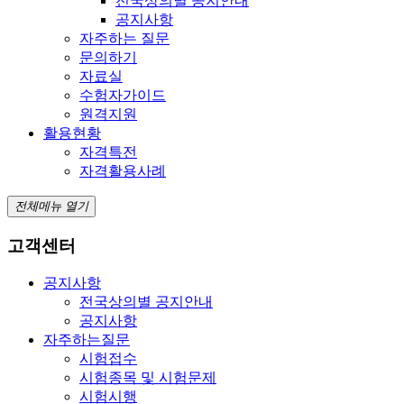
전국상의별 공지안내
공지사항
자주하는 질문
문의하기
자료실
수험자가이드
원격지원
활용현황
자격특전
자격활용사례
전체메뉴 열기
고객센터
공지사항
전국상의별 공지안내
공지사항
자주하는질문
시험접수
시험종목 및 시험문제
시험시행