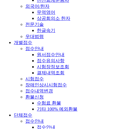
전산회계운용사
외국어/한자
무역영어
상공회의소 한자
전문기술
한글속기
우대법령
개별접수
접수안내
원서접수안내
접수유의사항
시험장정보조회
결제내역조회
시험접수
장애인상시시험접수
접수내역변경
환불신청
수험료 환불
기타 100% 예외환불
단체접수
접수안내
접수안내