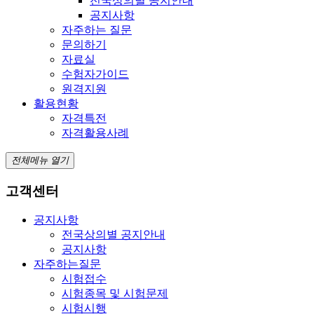
전국상의별 공지안내
공지사항
자주하는 질문
문의하기
자료실
수험자가이드
원격지원
활용현황
자격특전
자격활용사례
전체메뉴 열기
고객센터
공지사항
전국상의별 공지안내
공지사항
자주하는질문
시험접수
시험종목 및 시험문제
시험시행