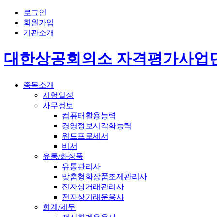
로그인
회원가입
기관소개
대한상공회의소 자격평가사업
종목소개
시험일정
사무정보
컴퓨터활용능력
경영정보시각화능력
워드프로세서
비서
유통/화장품
유통관리사
맞춤형화장품조제관리사
전자상거래관리사
전자상거래운용사
회계/세무