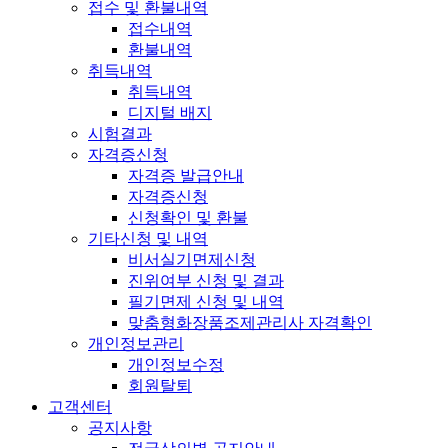
접수 및 환불내역
접수내역
환불내역
취득내역
취득내역
디지털 배지
시험결과
자격증신청
자격증 발급안내
자격증신청
신청확인 및 환불
기타신청 및 내역
비서실기면제신청
진위여부 신청 및 결과
필기면제 신청 및 내역
맞춤형화장품조제관리사 자격확인
개인정보관리
개인정보수정
회원탈퇴
고객센터
공지사항