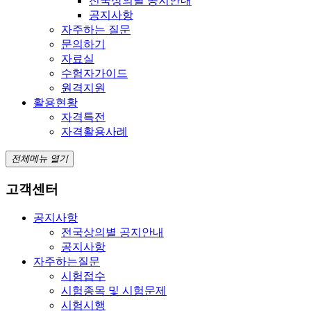
전국상의별 공지안내
공지사항
자주하는 질문
문의하기
자료실
수험자가이드
원격지원
활용현황
자격특전
자격활용사례
전체메뉴 열기
고객센터
공지사항
전국상의별 공지안내
공지사항
자주하는질문
시험접수
시험종목 및 시험문제
시험시행