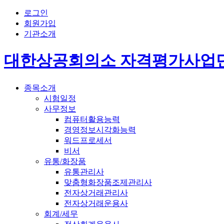
로그인
회원가입
기관소개
대한상공회의소 자격평가사업
종목소개
시험일정
사무정보
컴퓨터활용능력
경영정보시각화능력
워드프로세서
비서
유통/화장품
유통관리사
맞춤형화장품조제관리사
전자상거래관리사
전자상거래운용사
회계/세무