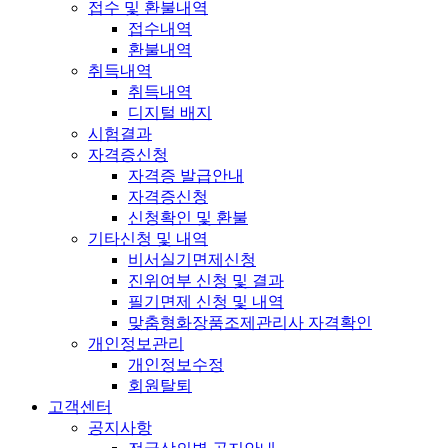
접수 및 환불내역
접수내역
환불내역
취득내역
취득내역
디지털 배지
시험결과
자격증신청
자격증 발급안내
자격증신청
신청확인 및 환불
기타신청 및 내역
비서실기면제신청
진위여부 신청 및 결과
필기면제 신청 및 내역
맞춤형화장품조제관리사 자격확인
개인정보관리
개인정보수정
회원탈퇴
고객센터
공지사항