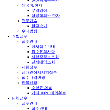
전산회계운용사
외국어/한자
무역영어
상공회의소 한자
전문기술
한글속기
우대법령
개별접수
접수안내
원서접수안내
접수유의사항
시험장정보조회
결제내역조회
시험접수
장애인상시시험접수
접수내역변경
환불신청
수험료 환불
기타 100% 예외환불
단체접수
접수안내
접수안내