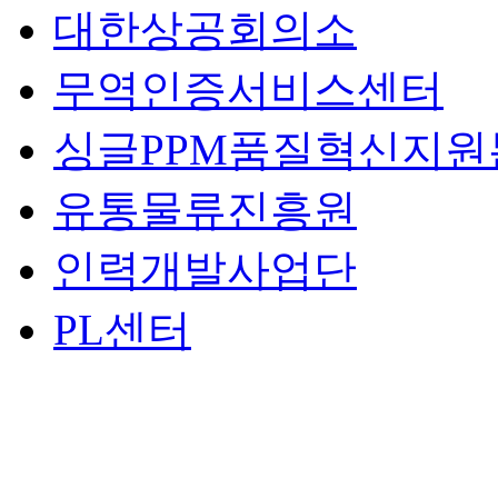
대한상공회의소
무역인증서비스센터
싱글PPM품질혁신지원
유통물류진흥원
인력개발사업단
PL센터