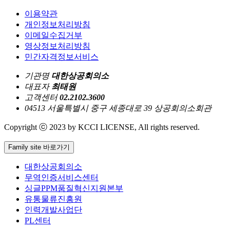
이용약관
개인정보처리방침
이메일수집거부
영상정보처리방침
민간자격정보서비스
기관명
대한상공회의소
대표자
최태원
고객센터
02.2102.3600
04513 서울특별시 중구 세종대로 39 상공회의소회관
Copyright ⓒ 2023 by KCCI LICENSE, All rights reserved.
Family site 바로가기
대한상공회의소
무역인증서비스센터
싱글PPM품질혁신지원본부
유통물류진흥원
인력개발사업단
PL센터