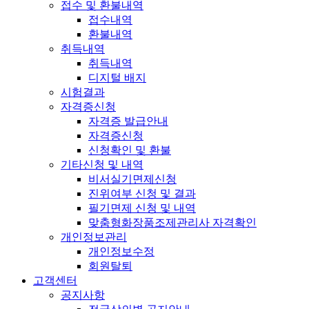
접수 및 환불내역
접수내역
환불내역
취득내역
취득내역
디지털 배지
시험결과
자격증신청
자격증 발급안내
자격증신청
신청확인 및 환불
기타신청 및 내역
비서실기면제신청
진위여부 신청 및 결과
필기면제 신청 및 내역
맞춤형화장품조제관리사 자격확인
개인정보관리
개인정보수정
회원탈퇴
고객센터
공지사항