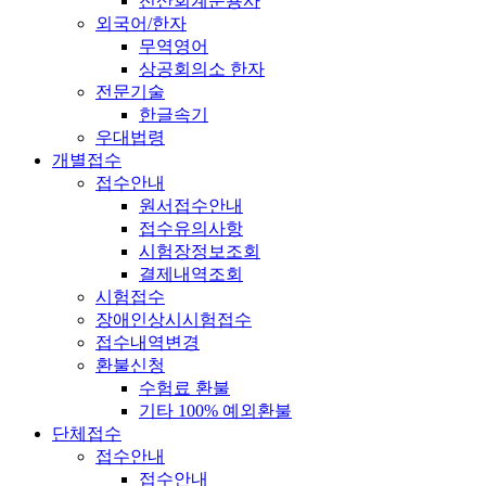
전산회계운용사
외국어/한자
무역영어
상공회의소 한자
전문기술
한글속기
우대법령
개별접수
접수안내
원서접수안내
접수유의사항
시험장정보조회
결제내역조회
시험접수
장애인상시시험접수
접수내역변경
환불신청
수험료 환불
기타 100% 예외환불
단체접수
접수안내
접수안내