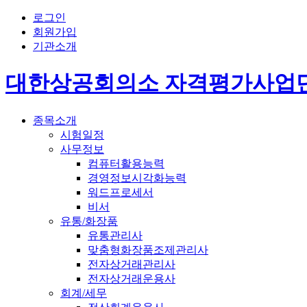
로그인
회원가입
기관소개
대한상공회의소 자격평가사업
종목소개
시험일정
사무정보
컴퓨터활용능력
경영정보시각화능력
워드프로세서
비서
유통/화장품
유통관리사
맞춤형화장품조제관리사
전자상거래관리사
전자상거래운용사
회계/세무