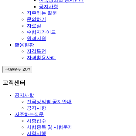
전국상의별 공지안내
공지사항
자주하는 질문
문의하기
자료실
수험자가이드
원격지원
활용현황
자격특전
자격활용사례
전체메뉴 열기
고객센터
공지사항
전국상의별 공지안내
공지사항
자주하는질문
시험접수
시험종목 및 시험문제
시험시행