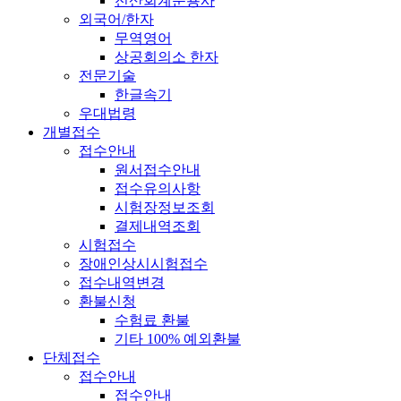
전산회계운용사
외국어/한자
무역영어
상공회의소 한자
전문기술
한글속기
우대법령
개별접수
접수안내
원서접수안내
접수유의사항
시험장정보조회
결제내역조회
시험접수
장애인상시시험접수
접수내역변경
환불신청
수험료 환불
기타 100% 예외환불
단체접수
접수안내
접수안내