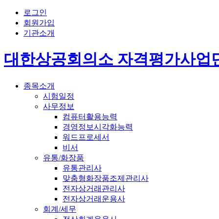
로그인
회원가입
기관소개
대한상공회의소 자격평가사업
종목소개
시험일정
사무정보
컴퓨터활용능력
경영정보시각화능력
워드프로세서
비서
유통/화장품
유통관리사
맞춤형화장품조제관리사
전자상거래관리사
전자상거래운용사
회계/세무