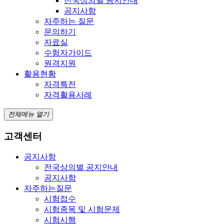
전국상의별 공지안내
공지사항
자주하는 질문
문의하기
자료실
수험자가이드
원격지원
활용현황
자격특전
자격활용사례
전체메뉴 열기
고객센터
공지사항
전국상의별 공지안내
공지사항
자주하는질문
시험접수
시험종목 및 시험문제
시험시행