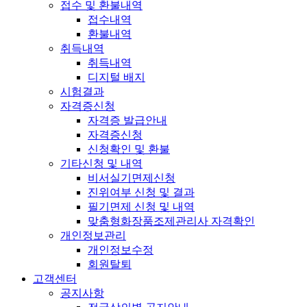
접수 및 환불내역
접수내역
환불내역
취득내역
취득내역
디지털 배지
시험결과
자격증신청
자격증 발급안내
자격증신청
신청확인 및 환불
기타신청 및 내역
비서실기면제신청
진위여부 신청 및 결과
필기면제 신청 및 내역
맞춤형화장품조제관리사 자격확인
개인정보관리
개인정보수정
회원탈퇴
고객센터
공지사항