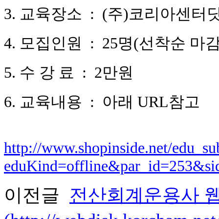
3.
교육장소
: (
주
)
코리아센터닷
4.
모집인원
: 25
명
(
선착순 마
5.
수
강 료
: 2
만원
6.
교육내용
:
아래
URL
참고
http://www.shopinside.net/edu_su
eduKind=offline&par_id=253&si
이전글
전산회계운용사 