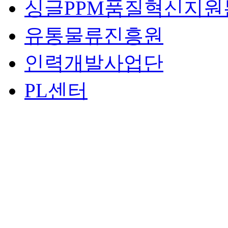
싱글PPM품질혁신지원
유통물류진흥원
인력개발사업단
PL센터