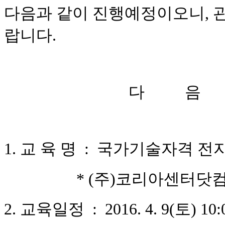
다음과 같이 진행예정이오니
,
랍니다
.
다
음
1.
교 육 명
:
국가기술자격 전
* (
주
)
코리아센터닷컴
2.
교육일정
: 2016. 4. 9(
토
) 10