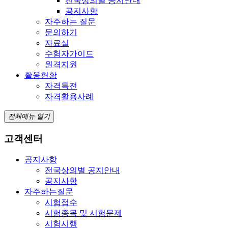
전국상의별 공지안내
공지사항
자주하는 질문
문의하기
자료실
수험자가이드
원격지원
활용현황
자격특전
자격활용사례
전체메뉴 열기
고객센터
공지사항
전국상의별 공지안내
공지사항
자주하는질문
시험접수
시험종목 및 시험문제
시험시행