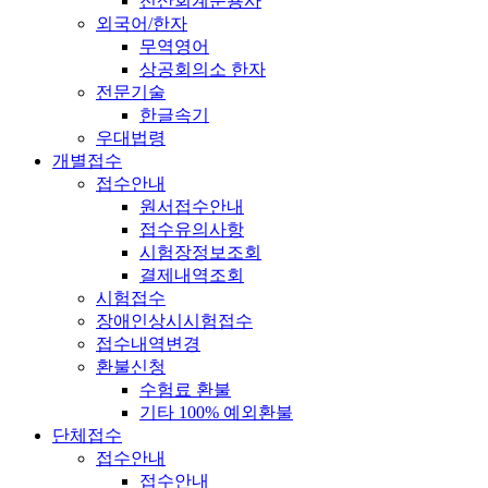
전산회계운용사
외국어/한자
무역영어
상공회의소 한자
전문기술
한글속기
우대법령
개별접수
접수안내
원서접수안내
접수유의사항
시험장정보조회
결제내역조회
시험접수
장애인상시시험접수
접수내역변경
환불신청
수험료 환불
기타 100% 예외환불
단체접수
접수안내
접수안내