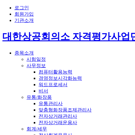
로그인
회원가입
기관소개
대한상공회의소 자격평가사업
종목소개
시험일정
사무정보
컴퓨터활용능력
경영정보시각화능력
워드프로세서
비서
유통/화장품
유통관리사
맞춤형화장품조제관리사
전자상거래관리사
전자상거래운용사
회계/세무