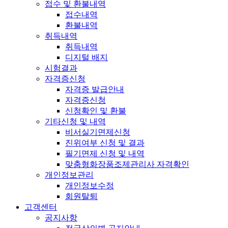
접수 및 환불내역
접수내역
환불내역
취득내역
취득내역
디지털 배지
시험결과
자격증신청
자격증 발급안내
자격증신청
신청확인 및 환불
기타신청 및 내역
비서실기면제신청
진위여부 신청 및 결과
필기면제 신청 및 내역
맞춤형화장품조제관리사 자격확인
개인정보관리
개인정보수정
회원탈퇴
고객센터
공지사항