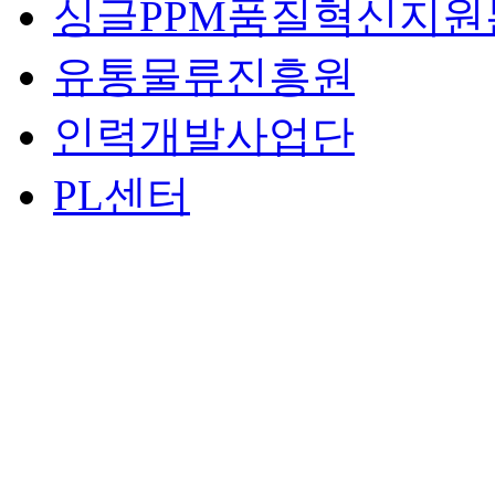
싱글PPM품질혁신지원
유통물류진흥원
인력개발사업단
PL센터