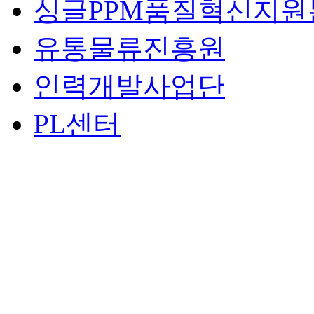
싱글PPM품질혁신지원
유통물류진흥원
인력개발사업단
PL센터