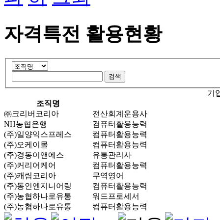
자격특전 활용현황
기
조직명
㈜크리버코리아
전산회계운용사
NH농협은행
컴퓨터활용능력
(주)일양익스프레스
컴퓨터활용능력
(주)오케이몰
컴퓨터활용능력
(주)경동이앤에스
유통관리사
(주)커리어케어
컴퓨터활용능력
(주)캐림코리아
무역영어
(주)동인엔지니어링
컴퓨터활용능력
(주)농협하나로유통
워드프로세서
(주)농협하나로유통
컴퓨터활용능력