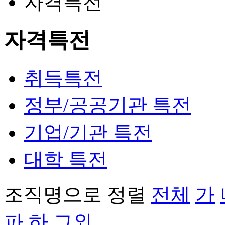
자격특전
자격특전
취득특전
정부/공공기관 특전
기업/기관 특전
대학 특전
조직명으로 정렬
전체
가
파
하
그외